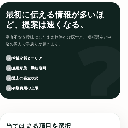
最初に伝える情報が多いほ
ど、提案は速くなる。
審査不安を曖昧にしたまま物件だけ探すと、候補選定と申
込の両方で手戻りが起きます。
希望家賃とエリア
✓
雇用形態・勤続期間
✓
過去の審査状況
✓
初期費用の上限
✓
当てはまる項目を選択