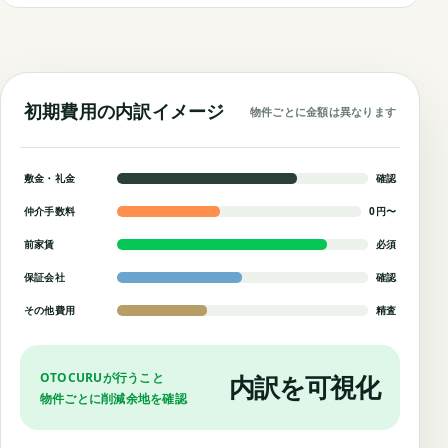
初期費用の内訳イメージ
物件ごとに金額は異なります
敷金・礼金
確認
仲介手数料
0円〜
前家賃
必須
保証会社
確認
その他費用
精査
OTOCURUが行うこと
内訳を可視化
物件ごとに削減余地を確認