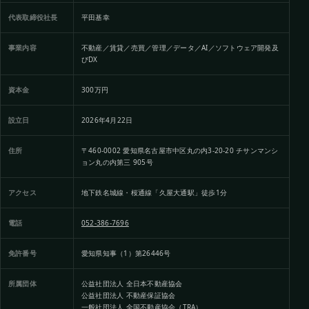
代表取締役社長
平田基幸
事業内容
不動産／賃貸／売買／管理／データ／AI／ソフトウェア開発及
びDX
資本金
300万円
設立日
2026年4月22日
住所
〒460-0002 愛知県名古屋市中区丸の内3-20-20 チサンマンシ
ョン丸の内第三 905号
アクセス
地下鉄名城線・桜通線「久屋大通駅」徒歩1分
電話
052-386-7696
免許番号
愛知県知事（1）第26446号
所属団体
公益社団法人 全日本不動産協会
公益社団法人 不動産保証協会
一般社団法人 全国不動産協会（TRA）