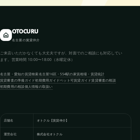
OTOCURU
名古屋の賃貸仲介
ご来店いただかなくても大丈夫ですが、対面でのご相談にも対応してい
ます。営業時間 10:00〜18:00（水曜定休）
名古屋・愛知の賃貸検索
名古屋16区・554駅の家賃相場・賃貸統計
賃貸審査の準備ガイド
初期費用ガイド
ペット可賃貸ガイド
賃貸審査の相談
初期費用の相談
個人情報の取扱い
店舗名
オトクル【賃貸仲介】
運営会社
株式会社オトクル