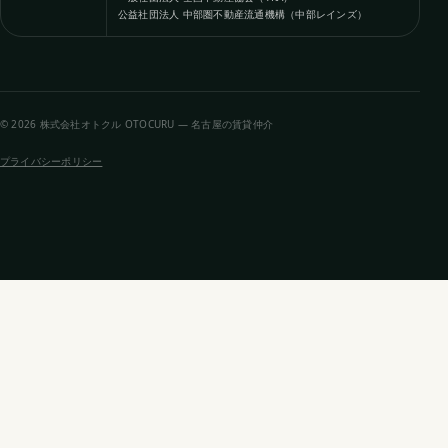
公益社団法人 中部圏不動産流通機構（中部レインズ）
© 2026 株式会社オトクル OTOCURU — 名古屋の賃貸仲介
プライバシーポリシー