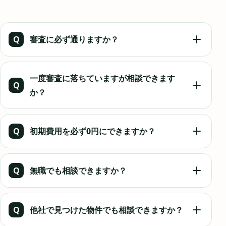
Q
審査に必ず通りますか？
審査通過を保証することはできません。現在の状況を整
理し、条件が合いにくい申込を避けながら、可能性のあ
一度審査に落ちていますが相談できます
る物件や申込方法を検討します。
Q
か？
相談できます。前回の申込内容、希望家賃、保証会社な
ど分かる範囲で確認し、同じ条件の申込を繰り返さない
Q
初期費用を必ず0円にできますか？
よう別の選択肢を探します。
すべての物件を0円にできるわけではありません。仲介手
数料の減額、敷金礼金が少ない物件、フリーレント、カ
Q
無職でも相談できますか？
ード決済、後払いなど、利用できる方法を確認します。
相談は可能です。預貯金、今後の就業予定、保証人、代
理契約など、現在準備できる条件を確認します。
Q
他社で見つけた物件でも相談できますか？